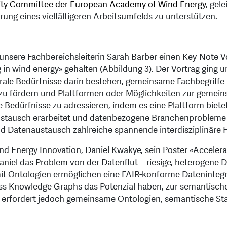
sity Committee der European Academy of Wind Energy
, gel
ung eines vielfältigeren Arbeitsumfelds zu unterstützen.
unsere Fachbereichsleiterin Sarah Barber einen Key-Note-
 in wind energy» gehalten (Abbildung 3). Der Vortrag ging 
ntrale Bedürfnisse darin bestehen, gemeinsame Fachbegriffe
zu fördern und Plattformen oder Möglichkeiten zur gemeins
edürfnisse zu adressieren, indem es eine Plattform biete
stausch erarbeitet und datenbezogene Branchenprobleme
 und Datenaustausch zahlreiche spannende interdisziplinäre
d Energy Innovation, Daniel Kwakye, sein Poster «Acceler
aniel das Problem von der Datenflut – riesige, heterogene 
t Ontologien ermöglichen eine FAIR-konforme Datenintegrat
ass Knowledge Graphs das Potenzial haben, zur semantischen
z erfordert jedoch gemeinsame Ontologien, semantische St