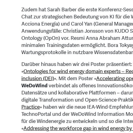
Zudem hat Sarah Barber die erste Konferenz-Sess
Chat zur strategischen Bedeutung von KI für die
Acciona Energía) und Carol Yan (General Manager 
Anwendungsfälle: Christian Jonsson von KUDO Sof
Ontology (OpOn) vor. Resmi Anna Abraham Attuma
minimalen Trainingsdaten ermöglicht. Bora Tokya
Wartungsprotokolle in nutzbare Wissensdatenba
Darüber hinaus haben wir drei Poster präsentiert:
«
Ontologies for wind energy domain experts – 
inclusion (DEI)
». Mit dem Poster «
Accelerating op
WeDoWind
verbindet als offenes Innovationsök
Datensätze und kollaborative Plattformen – dar
digitale Transformation und Open-Science-Praktik
Practice
» haben wir die neue IEA-Wind-Empfehlun
TechnoPortal und der WeDoWind Information Mode
für die Windenergie zu entwickeln und so die Int
«
Addressing the workforce gap in wind energy by fo