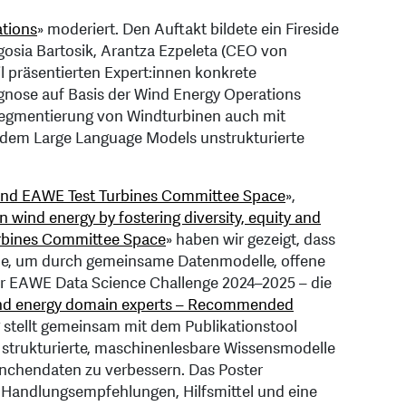
ations
» moderiert. Den Auftakt bildete ein Fireside
osia Bartosik, Arantza Ezpeleta (CEO von
l präsentierten Expert:innen konkrete
agnose auf Basis der Wind Energy Operations
segmentierung von Windturbinen auch mit
i dem Large Language Models unstrukturierte
Wind EAWE Test Turbines Committee Space
»,
 wind energy by fostering diversity, equity and
urbines Committee Space
» haben wir gezeigt, dass
he, um durch gemeinsame Datenmodelle, offene
er EAWE Data Science Challenge 2024–2025 – die
ind energy domain experts – Recommended
 stellt gemeinsam mit dem Publikationstool
strukturierte, maschinenlesbare Wissensmodelle
ranchendaten zu verbessern. Das Poster
e Handlungsempfehlungen, Hilfsmittel und eine