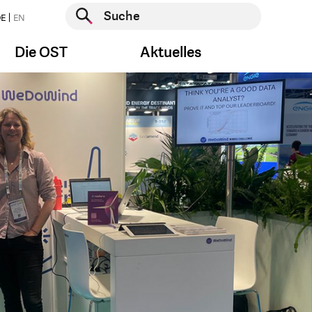
Suche starten
E
EN
Suche starten
Die OST
Aktuelles