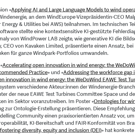
ion «
Applying AI and Large Language Models to wind oper
 Windenergie, an dem WindEurope-Vizepräsidentin-CEO Malg
Energy & Utilities bei AWS) teilnahmen. Im technischen Tei
tware stellte eine kontextsensitive KI-gestützte Fehlerdi
ly von WindPower LAB zeigte, wie generative KI die Bild
y, CEO von Kavaken Limited, präsentierte einen Ansatz, be
nken für ganze Windpark-Portfolios umwandeln.
 «
Accelerating open innovation in wind energy: the WeDo
Recommended Practice
» und «
Addressing the workforce gap in
en innovation in wind energy: the WeDoWind EAWE Test T
osystem verschiedene Akteur:innen der Windenergie-Branc
unter der neue EAWE Test Turbines Committee Space und d
en im Sektor voranzutreiben. Im Poster «
Ontologies for w
g zur Ontologie-Erstellung präsentieren. Diese Empfehlung
lling Community einen praxisorientierten Ansatz vor, um 
eroperabilität, KI-Bereitschaft und FAIR-Konformität von B
stering diversity, equity and inclusion (DEI)
» hat konkret