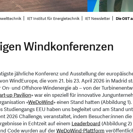
mwelttechnik
IET Institut für Energietechnik
IET Newsletter
Die OST a
tigen Windkonferenzen
chtigste jährliche Konferenz und Ausstellung der europäisc
von WindEurope, die vom 21. bis 23. April 2026 in Madrid s
er On- und Offshore-Windenergie ab – von der Turbinenent
art-up Pavilion
» war ein speziell für innovative Jungunter
rganisation «
WeDoWind
» einen Stand hatten (Abbildung 1)
s Studiengangs EEU haben uns begleitet und am Stand unt
 2026 Challenge, veranstaltet, indem Besucher:innen die
rgebnisse in Echtzeit auf einem
Leaderboard
(Abbildung 2)
und Code wurden auf der
WeDoWind-Plattform
veröffentlic