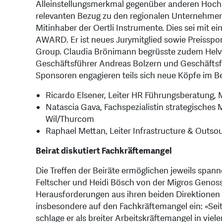
Alleinstellungsmerkmal gegenüber anderen Hochs
relevanten Bezug zu den regionalen Unternehme
Mitinhaber der Oertli Instrumente. Dies sei mi
AWARD. Er ist neues Jurymitglied sowie Preissp
Group. Claudia Brönimann begrüsste zudem Helvet
Geschäftsführer Andreas Bolzern und Geschäftsf
Sponsoren engagieren teils sich neue Köpfe im Be
Ricardo Elsener, Leiter HR Führungsberatung,
Natascia Gava, Fachspezialistin strategische
Wil/Thurcom
Raphael Mettan, Leiter Infrastructure & Outso
Beirat diskutiert Fachkräftemangel
Die Treffen der Beiräte ermöglichen jeweils spa
Feltscher und Heidi Bösch von der Migros Genoss
Herausforderungen aus ihren beiden Direktionen L
insbesondere auf den Fachkräftemangel ein: «Sei
schlage er als breiter Arbeitskräftemangel in vie