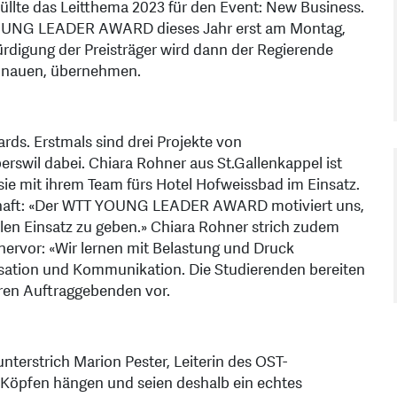
llte das Leitthema 2023 für den Event: New Business.
YOUNG LEADER AWARD dieses Jahr erst am Montag,
Würdigung der Preisträger wird dann der Regierende
Inauen, übernehmen.
ds. Erstmals sind drei Projekte von
rswil dabei. Chiara Rohner aus St.Gallenkappel ist
 sie mit ihrem Team fürs Hotel Hofweissbad im Einsatz.
schaft: «Der WTT YOUNG LEADER AWARD motiviert uns,
llen Einsatz zu geben.» Chiara Rohner strich zudem
 hervor: «Wir lernen mit Belastung und Druck
sation und Kommunikation. Die Studierenden bereiten
ihren Auftraggebenden vor.
unterstrich Marion Pester, Leiterin des OST-
n Köpfen hängen und seien deshalb ein echtes