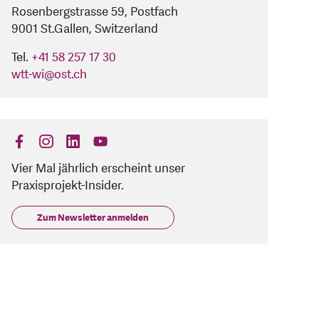
Rosenbergstrasse 59, Postfach
9001 St.Gallen, Switzerland
Tel.
+41 58 257 17 30
wtt-wi
@
ost.ch
find us on: facebook
find us on: instagram
find us on: linkedin
find us on: youtube
Vier Mal jährlich erscheint unser
Praxisprojekt-Insider.
Zum Newsletter anmelden