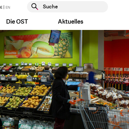
Suche starten
E
EN
Suche starten
Die OST
Aktuelles