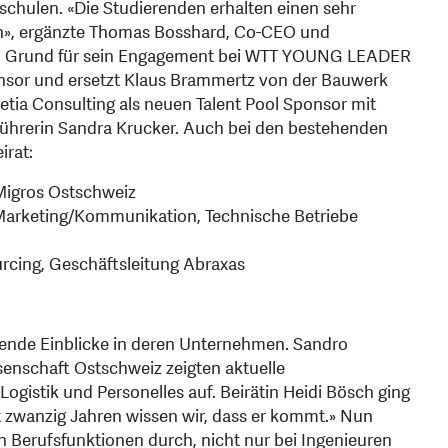
chulen. «Die Studierenden erhalten einen sehr
n», ergänzte Thomas Bosshard, Co-CEO und
t ein Grund für sein Engagement bei WTT YOUNG LEADER
onsor und ersetzt Klaus Brammertz von der Bauwerk
ia Consulting als neuen Talent Pool Sponsor mit
ührerin Sandra Krucker. Auch bei den bestehenden
irat:
 Migros Ostschweiz
s Marketing/Kommunikation, Technische Betriebe
urcing, Geschäftsleitung Abraxas
nnende Einblicke in deren Unternehmen. Sandro
enschaft Ostschweiz zeigten aktuelle
ogistik und Personelles auf. Beirätin Heidi Bösch ging
t zwanzig Jahren wissen wir, dass er kommt.» Nun
len Berufsfunktionen durch, nicht nur bei Ingenieuren