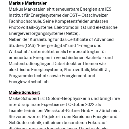
Markus Markstaler
Markus Markstaler lehrt erneuerbare Energien am IES
Institut für Energiesysteme der OST – Ostschweizer
Fachhochschule. Seine Kompetenzfelder umfassen
Photovoltaik-Systeme, Elektromobilität und elektrische
Energieversorgungssysteme (Netze).
Neben der Kursleitung für das Certificate of Advanced
Studies (CAS) "Energie digital" und "Energie und
Wirtschaft" unterrichtet er als Lehrbeauftragter für
erneuerbare Energien in verschiedenen Bachelor- und
Masterstudiengängen.​ Dabei deckt er Themen wie
elektrische Energiesysteme, Photovoltaik, Mobilität,
Programmiertechnik sowie Energierecht und
Energiewirtschaft ab.
Maike Schubert
Maike Schubert ist Diplom-Geophysikerin und bringt ihre
interdisziplinäre Expertise seit Oktober 2022 als
Teamleiterinin bei Weisskopf-Partner GmbH in Zürich ein.
Sie verantwortet Projekte in den Bereichen Energie- und
Gebäudetechnik, mit einem besonderen Fokus auf
die Vernetzung von Energieanlagen. Dabei wirkt sie