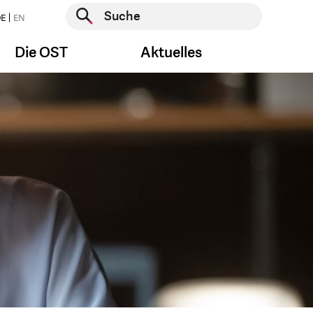
Suche starten
E
EN
Suche starten
Die OST
Aktuelles