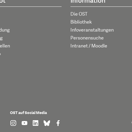
ot
Information
Die OST
Bibliothek
ldung
Infoveranstaltungen
g
Personensuche
ellen
Intranet / Moodle
p
OST auf Social Media
find us on: instagram
find us on: youtube
find us on: linkedin
find us on: bluesky
find us on: facebook