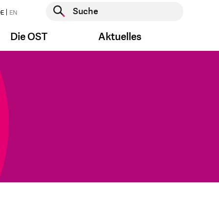
Suche starten
E
EN
Suche starten
Die OST
Aktuelles