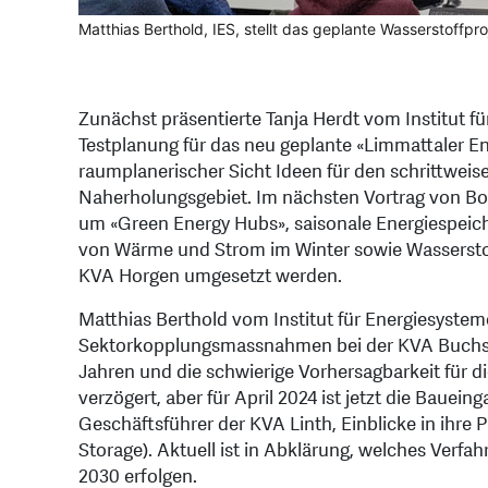
Matthias Berthold, IES, stellt das geplante Wasserstoffpr
Zunächst präsentierte Tanja Herdt vom Institut 
Testplanung für das neu geplante «Limmattaler En
raumplanerischer Sicht Ideen für den schrittwei
Naherholungsgebiet. Im nächsten Vortrag von Bori
um «Green Energy Hubs», saisonale Energiespeich
von Wärme und Strom im Winter sowie Wasserstoff f
KVA Horgen umgesetzt werden.
Matthias Berthold vom Institut für Energiesysteme
Sektorkopplungsmassnahmen bei der KVA Buchs S
Jahren und die schwierige Vorhersagbarkeit für 
verzögert, aber für April 2024 ist jetzt die Bauei
Geschäftsführer der KVA Linth, Einblicke in ihre
Storage). Aktuell ist in Abklärung, welches Verfah
2030 erfolgen.