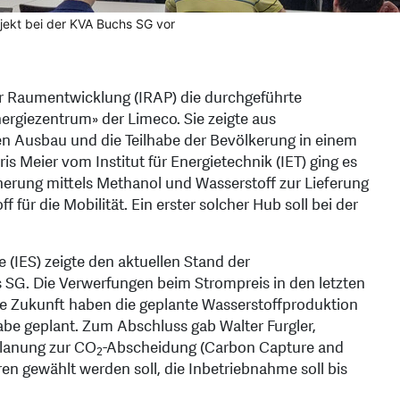
ojekt bei der KVA Buchs SG vor
für Raumentwicklung (IRAP) die durchgeführte
ergiezentrum» der Limeco. Sie zeigte aus
sen Ausbau und die Teilhabe der Bevölkerung in einem
s Meier vom Institut für Energietechnik (IET) ging es
erung mittels Methanol und Wasserstoff zur Lieferung
ür die Mobilität. Ein erster solcher Hub soll bei der
 (IES) zeigte den aktuellen Stand der
G. Die Verwerfungen beim Strompreis in den letzten
die Zukunft haben die geplante Wasserstoffproduktion
ngabe geplant. Zum Abschluss gab Walter Furgler,
 Planung zur CO
-Abscheidung (Carbon Capture and
2
ren gewählt werden soll, die Inbetriebnahme soll bis