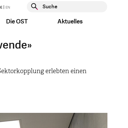
Suche starten
E
EN
Suche starten
Die OST
Aktuelles
ewende»
Sektorkopplung erlebten einen