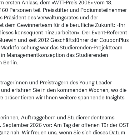
 Am ersten Anlass, dem «WTT-Preis 2006» vom 18.
160 Personen teil. Preisstifter und Podiumsteilnehmer
ls Präsident des Verwaltungsrates und der
et dem Gewinnerteam für die berufliche Zukunft: «Ihr
 dieses konsequent hinzuarbeiten». Der Event-Referent
luewin und seit 2012 Geschäftsführer der CouponPlus
 Marktforschung war das Studierenden-Projektteam
eis in Managementkonzeption das Studierenden-
 Berlin.
trägerinnen und Preisträgern des Young Leader
und erfahren Sie in den kommenden Wochen, wo die
ge präsentieren wir Ihnen weitere spannende Insights –
eberinnen, Auftraggebern und Studierendenteams
. September 2026 vor: Am Tag der offenen Tür der OST
e ganz nah. Wir freuen uns, wenn Sie sich dieses Datum