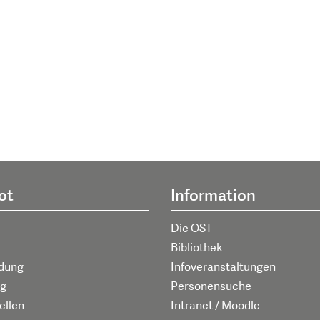
ot
Information
Die OST
Bibliothek
ldung
Infoveranstaltungen
g
Personensuche
ellen
Intranet / Moodle