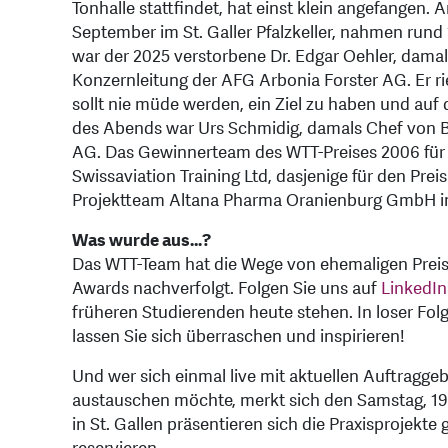
Tonhalle stattfindet, hat einst klein angefangen.
September im St. Galler Pfalzkeller, nahmen rund 
war der 2025 verstorbene Dr. Edgar Oehler, dama
Konzernleitung der AFG Arbonia Forster AG. Er ri
sollt nie müde werden, ein Ziel zu haben und auf
des Abends war Urs Schmidig, damals Chef von B
AG. Das Gewinnerteam des WTT-Preises 2006 für
Swissaviation Training Ltd, dasjenige für den Pr
Projektteam Altana Pharma Oranienburg GmbH in
Was wurde aus…?
Das WTT-Team hat die Wege von ehemaligen Preis
Awards nachverfolgt. Folgen Sie uns auf
LinkedIn
früheren Studierenden heute stehen. In loser Fol
lassen Sie sich überraschen und inspirieren!
Und wer sich einmal live mit aktuellen Auftragg
austauschen möchte, merkt sich den Samstag, 19
in St. Gallen präsentieren sich die Praxisprojekt