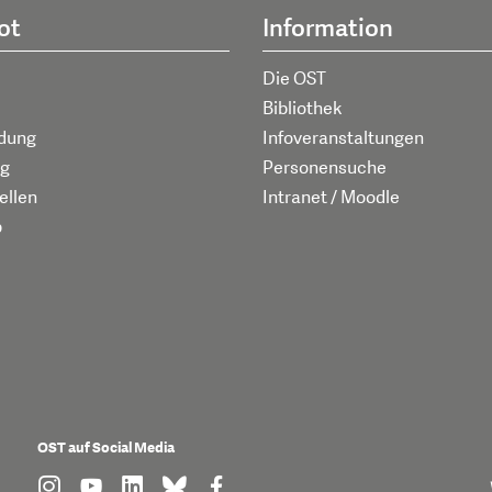
ot
Information
Die OST
Bibliothek
ldung
Infoveranstaltungen
g
Personensuche
ellen
Intranet / Moodle
p
OST auf Social Media
find us on: instagram
find us on: youtube
find us on: linkedin
find us on: bluesky
find us on: facebook