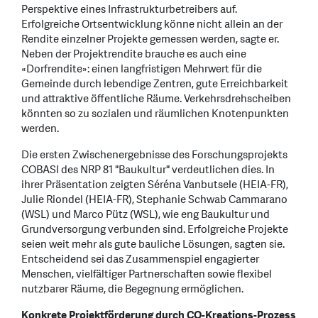
Perspektive eines Infrastrukturbetreibers auf.
Erfolgreiche Ortsentwicklung könne nicht allein an der
Rendite einzelner Projekte gemessen werden, sagte er.
Neben der Projektrendite brauche es auch eine
«Dorfrendite»: einen langfristigen Mehrwert für die
Gemeinde durch lebendige Zentren, gute Erreichbarkeit
und attraktive öffentliche Räume. Verkehrsdrehscheiben
könnten so zu sozialen und räumlichen Knotenpunkten
werden.
Die ersten Zwischenergebnisse des Forschungsprojekts
COBASI des NRP 81 "Baukultur" verdeutlichen dies. In
ihrer Präsentation zeigten Séréna Vanbutsele (HEIA-FR),
Julie Riondel (HEIA-FR), Stephanie Schwab Cammarano
(WSL) und Marco Pütz (WSL), wie eng Baukultur und
Grundversorgung verbunden sind. Erfolgreiche Projekte
seien weit mehr als gute bauliche Lösungen, sagten sie.
Entscheidend sei das Zusammenspiel engagierter
Menschen, vielfältiger Partnerschaften sowie flexibel
nutzbarer Räume, die Begegnung ermöglichen.
Konkrete Projektförderung durch CO-Kreations-Prozess