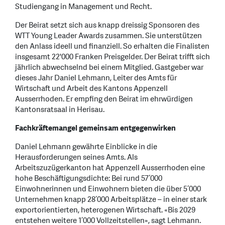
Studiengang in Management und Recht.
Der Beirat setzt sich aus knapp dreissig Sponsoren des
WTT Young Leader Awards zusammen. Sie unterstützen
den Anlass ideell und finanziell. So erhalten die Finalisten
insgesamt 22'000 Franken Preisgelder. Der Beirat trifft sich
jährlich abwechselnd bei einem Mitglied. Gastgeber war
dieses Jahr Daniel Lehmann, Leiter des Amts für
Wirtschaft und Arbeit des Kantons Appenzell
Ausserrhoden. Er empfing den Beirat im ehrwürdigen
Kantonsratsaal in Herisau.
Fachkräftemangel gemeinsam entgegenwirken
Daniel Lehmann gewährte Einblicke in die
Herausforderungen seines Amts. Als
Arbeitszuzügerkanton hat Appenzell Ausserrhoden eine
hohe Beschäftigungsdichte: Bei rund 57‘000
Einwohnerinnen und Einwohnern bieten die über 5‘000
Unternehmen knapp 28‘000 Arbeitsplätze – in einer stark
exportorientierten, heterogenen Wirtschaft. «Bis 2029
entstehen weitere 1‘000 Vollzeitstellen», sagt Lehmann.