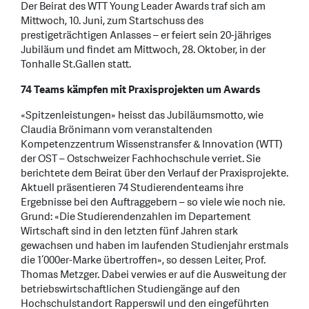
Der Beirat des WTT Young Leader Awards traf sich am
Mittwoch, 10. Juni, zum Startschuss des
prestigeträchtigen Anlasses – er feiert sein 20-jähriges
Jubiläum und findet am Mittwoch, 28. Oktober, in der
Tonhalle St.Gallen statt.
74 Teams kämpfen mit Praxisprojekten um Awards
«Spitzenleistungen» heisst das Jubiläumsmotto, wie
Claudia Brönimann vom veranstaltenden
Kompetenzzentrum Wissenstransfer & Innovation (WTT)
der OST – Ostschweizer Fachhochschule verriet. Sie
berichtete dem Beirat über den Verlauf der Praxisprojekte.
Aktuell präsentieren 74 Studierendenteams ihre
Ergebnisse bei den Auftraggebern – so viele wie noch nie.
Grund: «Die Studierendenzahlen im Departement
Wirtschaft sind in den letzten fünf Jahren stark
gewachsen und haben im laufenden Studienjahr erstmals
die 1‘000er-Marke übertroffen», so dessen Leiter, Prof.
Thomas Metzger. Dabei verwies er auf die Ausweitung der
betriebswirtschaftlichen Studiengänge auf den
Hochschulstandort Rapperswil und den eingeführten