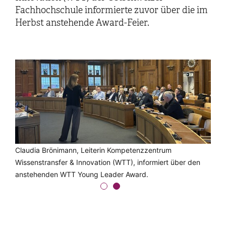
Fachhochschule informierte zuvor über die im
Herbst anstehende Award-Feier.
Daniel Lehmann, Leiter Amt für Wirtschaft und Arbeit (AR),
Claudia Brönimann, Leiterin Kompetenzzentrum
empfängt den Beirat im Kantonsratssaal.
Wissenstransfer & Innovation (WTT), informiert über den
anstehenden WTT Young Leader Award.