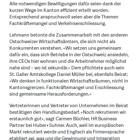
Alle notwendigen Bewilligungen dafür seien dank der
kurzen Wege im Kanton effizient erteilt worden.
Entsprechend anspruchsvoll seien aber die Themen
Fachkräftemangel und Verkehrserschliessung.
Lehmann betonte die Zusammenarbeit mit den anderen
Ostschweizer Wirtschaftsämtern, die sich nicht als
Konkurrenten verstehen. «Wir setzen uns gemeinsam
dafür ein, dass sich Betriebe in der Ostschweiz ansiedeln,
ihre CEOs hier wohnen und die Arbeitnehmer möglichst
nahe sind – wo ist sekundär.» Dem pflichtete auch sein
St. Galler Amtskollege Daniel Müller bei, ebenfalls Beirat:
«Wir denken in funktionalen Wirtschaftsräumen, nicht in
Kantonsgrenzen. Fachkräftemangel und Erschliessung
sind gemeinsame Herausforderungen.»
Vertreterinnen und Vertreter von Unternehmen im Beirat
bestätigen den Handlungsbedarf. «Noch rekrutieren wir
erstaunlich gut», sagt Carmen Büchler, HR Business
Partner bei Huber+Suhner. Auch, weil im europäischen
Markt rekrutiert werde und Englisch als Firmensprache
etabliert sei, was uns die Gewinnung und Integration