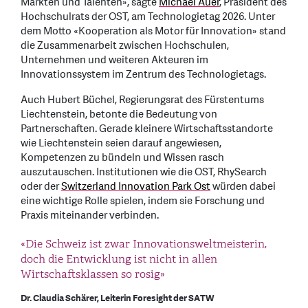
Märkten und Talenten», sagte
Michael Auer
, Präsident des
Hochschulrats der OST, am Technologietag 2026. Unter
dem Motto «Kooperation als Motor für Innovation» stand
die Zusammenarbeit zwischen Hochschulen,
Unternehmen und weiteren Akteuren im
Innovationssystem im Zentrum des Technologietags.
Auch Hubert Büchel, Regierungsrat des Fürstentums
Liechtenstein, betonte die Bedeutung von
Partnerschaften. Gerade kleinere Wirtschaftsstandorte
wie Liechtenstein seien darauf angewiesen,
Kompetenzen zu bündeln und Wissen rasch
auszutauschen. Institutionen wie die OST, RhySearch
oder der
Switzerland Innovation Park Ost
würden dabei
eine wichtige Rolle spielen, indem sie Forschung und
Praxis miteinander verbinden.
«Die Schweiz ist zwar Innovationsweltmeisterin,
doch die Entwicklung ist nicht in allen
Wirtschaftsklassen so rosig»
Dr. Claudia Schärer, Leiterin Foresight der SATW