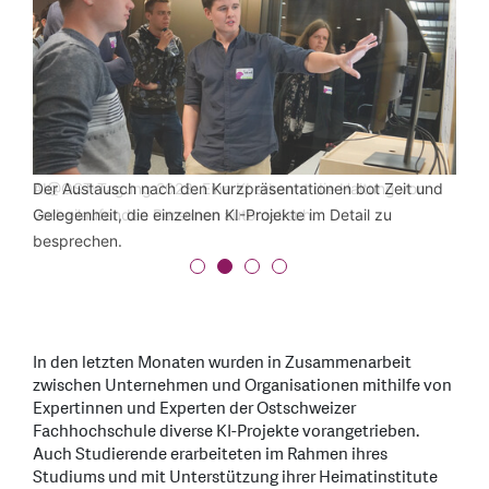
AI@OST-Tagung 2023: Eine KI erkennt die Haltung von
Der Austausch nach den Kurzpräsentationen bot Zeit und
Ein autonomes KI-Boot im Fokus der Teilnehmenden.
Die AI@OST-Tagung 2023
vorbeilaufenden Personen automatisch.
Gelegenheit, die einzelnen KI-Projekte im Detail zu
besprechen.
In den letzten Monaten wurden in Zusammenarbeit
zwischen Unternehmen und Organisationen mithilfe von
Expertinnen und Experten der Ostschweizer
Fachhochschule diverse KI-Projekte vorangetrieben.
Auch Studierende erarbeiteten im Rahmen ihres
Studiums und mit Unterstützung ihrer Heimatinstitute