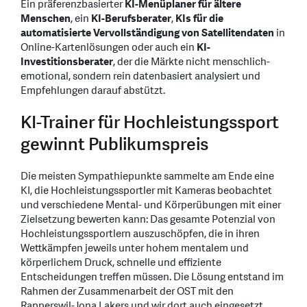
Ein präferenzbasierter
KI-Menüplaner für ältere
Menschen
, ein
KI-Berufsberater
,
KIs für die
automatisierte Vervollständigung von Satellitendaten
in
Online-Kartenlösungen oder auch ein
KI-
Investitionsberater
, der die Märkte nicht menschlich-
emotional, sondern rein datenbasiert analysiert und
Empfehlungen darauf abstützt.
KI-Trainer für Hochleistungssport
gewinnt Publikumspreis
Die meisten Sympathiepunkte sammelte am Ende eine
KI, die Hochleistungssportler mit Kameras beobachtet
und verschiedene Mental- und Körperübungen mit einer
Zielsetzung bewerten kann: Das gesamte Potenzial von
Hochleistungssportlern auszuschöpfen, die in ihren
Wettkämpfen jeweils unter hohem mentalem und
körperlichem Druck, schnelle und effiziente
Entscheidungen treffen müssen. Die Lösung entstand im
Rahmen der Zusammenarbeit der OST mit den
Rapperswil-Jona Lakers und wir dort auch eingesetzt.