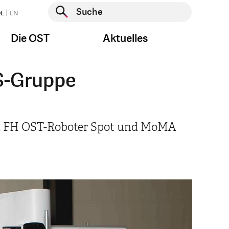
Suche starten
E
EN
Suche starten
Die OST
Aktuelles
S-Gruppe
den FH OST-Roboter Spot und MoMA