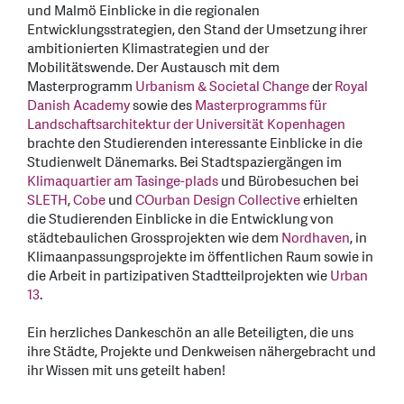
und Malmö Einblicke in die regionalen
Entwicklungsstrategien, den Stand der Umsetzung ihrer
ambitionierten Klimastrategien und der
Mobilitätswende. Der Austausch mit dem
Masterprogramm
Urbanism & Societal Change
der
Royal
Danish Academy
sowie des
Masterprogramms für
Landschaftsarchitektur der Universität Kopenhagen
brachte den Studierenden interessante Einblicke in die
Studienwelt Dänemarks. Bei Stadtspaziergängen im
Klimaquartier am Tasinge-plads
und Bürobesuchen bei
SLETH
,
Cobe
und
COurban Design Collective
erhielten
die Studierenden Einblicke in die Entwicklung von
städtebaulichen Grossprojekten wie dem
Nordhaven
, in
Klimaanpassungsprojekte im öffentlichen Raum sowie in
die Arbeit in partizipativen Stadtteilprojekten wie
Urban
13
.
Ein herzliches Dankeschön an alle Beteiligten, die uns
ihre Städte, Projekte und Denkweisen nähergebracht und
ihr Wissen mit uns geteilt haben!