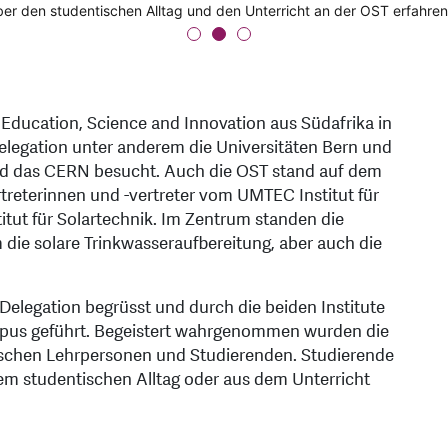
d Innovation aus Südafrika hat an der OST die Institute UMTEC und
er den studentischen Alltag und den Unterricht an der OST erfahren
über den Campus und durch das SPF und UMTEC geführt.
 Education, Science and Innovation aus Südafrika in
legation unter anderem die Universitäten Bern und
und das CERN besucht. Auch die OST stand auf dem
eterinnen und -vertreter vom UMTEC Institut für
tut für Solartechnik. Im Zentrum standen die
ie solare Trinkwasseraufbereitung, aber auch die
elegation begrüsst und durch die beiden Institute
pus geführt. Begeistert wahrgenommen wurden die
ischen Lehrpersonen und Studierenden. Studierende
m studentischen Alltag oder aus dem Unterricht