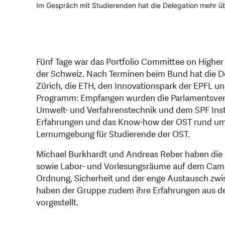
Das Portfolio Committee on Higher Education, Science an
Im Gespräch mit Studierenden hat die Delegation mehr üb
Michael Burkhardt und Andreas Reber haben die Gäste 
Fünf Tage war das Portfolio Committee on Higher
der Schweiz. Nach Terminen beim Bund hat die De
Zürich, die ETH, den Innovationspark der EPFL 
Programm: Empfangen wurden die Parlamentsvertr
Umwelt- und Verfahrenstechnik und dem SPF Insti
Erfahrungen und das Know-how der OST rund um d
Lernumgebung für Studierende der OST.
Michael Burkhardt und Andreas Reber haben die D
sowie Labor- und Vorlesungsräume auf dem Cam
Ordnung, Sicherheit und der enge Austausch zw
haben der Gruppe zudem ihre Erfahrungen aus de
vorgestellt.