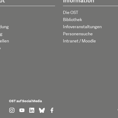
ot
Information
Die OST
Bibliothek
ldung
Infoveranstaltungen
g
Personensuche
ellen
Intranet / Moodle
p
OST auf Social Media
find us on: instagram
find us on: youtube
find us on: linkedin
find us on: bluesky
find us on: facebook