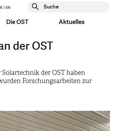
Suche starten
E
EN
Suche starten
Die OST
Aktuelles
an der OST
r Solartechnik der OST haben
wurden Forschungsarbeiten zur