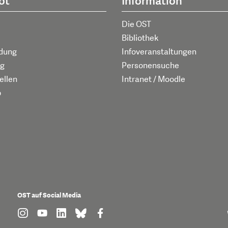
ot
Information
Die OST
Bibliothek
ldung
Infoveranstaltungen
g
Personensuche
ellen
Intranet / Moodle
p
OST auf Social Media
find us on: instagram
find us on: youtube
find us on: linkedin
find us on: bluesky
find us on: facebook