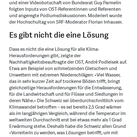
und einer Videobotschaft von Bundesrat Guy Parmelin
folgten Inputs von OST-Referentinnen und Referenten
und angeregte Podiumsdiskussionen. Moderiert wurde
der Hochschultag von SRF-Moderator Florian Inhauser.
Es gibt nicht die eine Lösung
Dass es nicht die eine Lösung für alle Klima-
Herausforderungen gibt, zeigte der
Nachhaltigkeitsbeauftragte der OST, André Podleisek auf.
Etwa am Beispiel von schmelzenden Gletschern und
Unwettern mit extremen Niederschlägen: «Viel Wasser,
das in sehr kurzer Zeit auf trockene Böden trifft, bringt
gleichzeitige Herausforderungen für die Entwässerung,
für die Landwirtschaft und für Flüsse und Siedlungen in
deren Nähe.» Die Schweiz sei überdurchschnittlich vom
Klimawandel betroffen – es sei bereits 2,5 Grad wärmer
als im langjährigen Vergleich, während die Temperatur im
weltweiten Durchschnitt erst bei etwas mehr als 1 Grad
Erwärmung stehe. Deshalb habe die Schweiz allen Grund
«Vorreiterin zu werden, was Lösungen betrifft, um mit