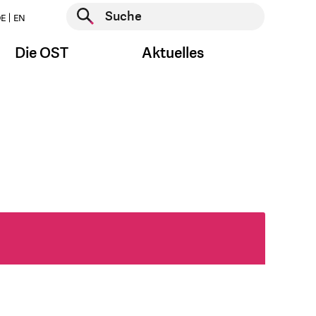
Suche starten
E
EN
Suche starten
Die OST
Aktuelles