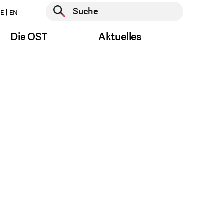
Suche starten
E
EN
Suche starten
Die OST
Aktuelles