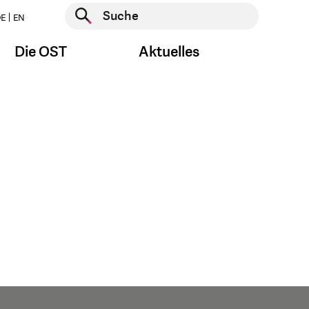
Suche starten
E
EN
Suche starten
Die OST
Aktuelles