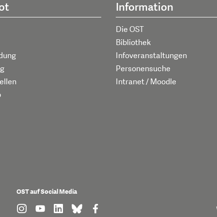
ot
Information
Die OST
Bibliothek
ldung
Infoveranstaltungen
g
Personensuche
ellen
Intranet / Moodle
p
OST auf Social Media
find us on: instagram
find us on: youtube
find us on: linkedin
find us on: bluesky
find us on: facebook