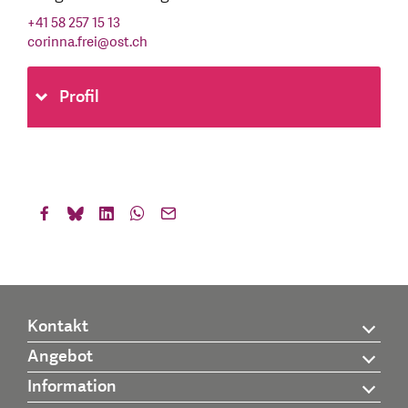
+41 58 257 15 13
corinna.frei
@
ost.ch
Profil
Kontakt
Angebot
Information