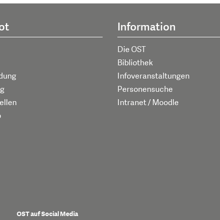
ot
Information
Die OST
Bibliothek
ldung
Infoveranstaltungen
g
Personensuche
ellen
Intranet / Moodle
p
OST auf Social Media