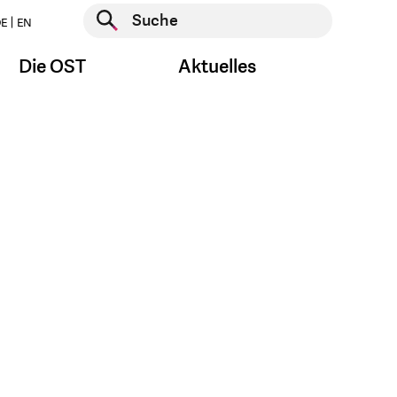
Suche starten
E
EN
Suche starten
Die OST
Aktuelles