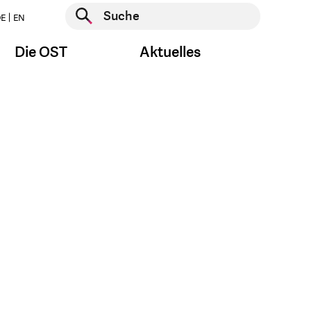
Suche starten
E
EN
Suche starten
Die OST
Aktuelles