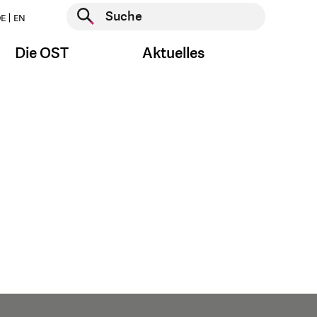
Suche starten
E
EN
Suche starten
Die OST
Aktuelles