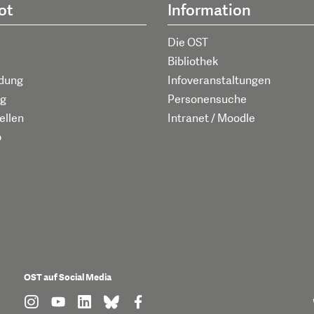
ot
Information
Die OST
Bibliothek
ldung
Infoveranstaltungen
g
Personensuche
ellen
Intranet / Moodle
p
OST auf Social Media
find us on: instagram
find us on: youtube
find us on: linkedin
find us on: bluesky
find us on: facebook