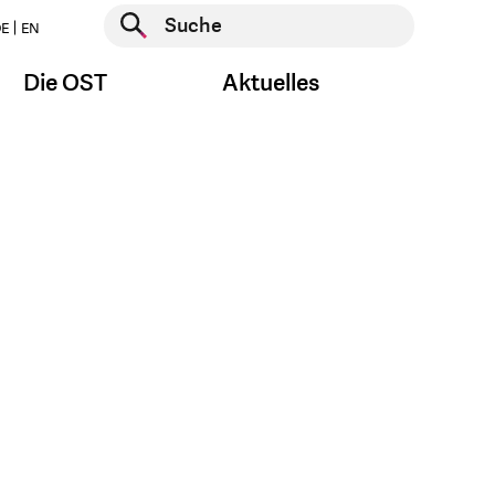
Suche starten
E
EN
Suche starten
Die OST
Aktuelles