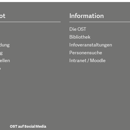
ot
Information
Die OST
Bibliothek
ldung
Infoveranstaltungen
g
Personensuche
ellen
Intranet / Moodle
p
OST auf Social Media