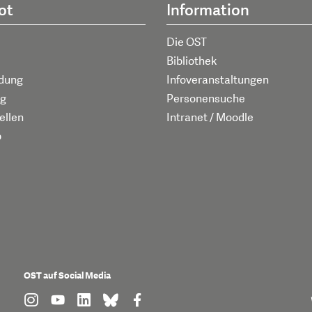
ot
Information
Die OST
Bibliothek
ldung
Infoveranstaltungen
g
Personensuche
ellen
Intranet / Moodle
p
OST auf Social Media
find us on: instagram
find us on: youtube
find us on: linkedin
find us on: bluesky
find us on: facebook