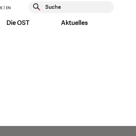
Suche starten
E
EN
Suche starten
Die OST
Aktuelles