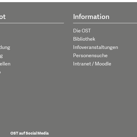
ot
Information
Die OST
Bibliothek
ldung
Infoveranstaltungen
g
Personensuche
ellen
Intranet / Moodle
p
OST auf Social Media