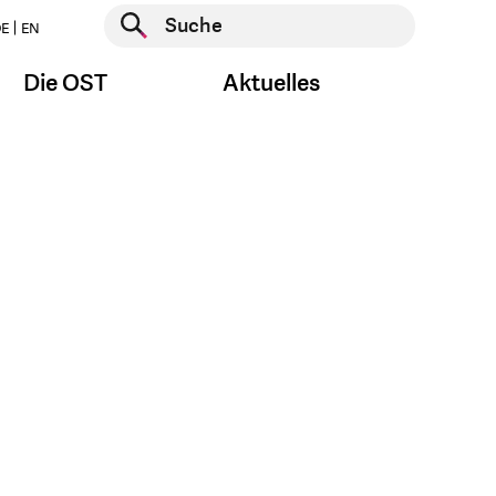
Suche starten
E
EN
Suche starten
Die OST
Aktuelles