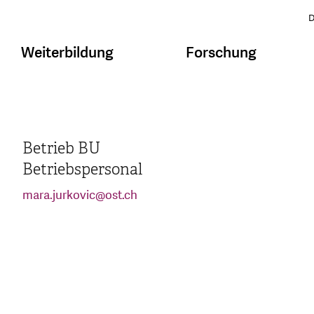
D
Weiterbildung
Forschung
Betrieb BU
Betriebspersonal
mara.jurkovic
@
ost.ch