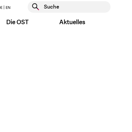
Suche starten
E
EN
Suche starten
Die OST
Aktuelles