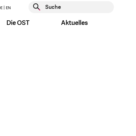
Suche starten
E
EN
Suche starten
Die OST
Aktuelles