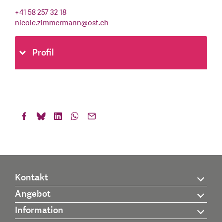
+41 58 257 32 18
nicole.zimmermann
@
ost.ch
Profil
Kontakt
Angebot
Information