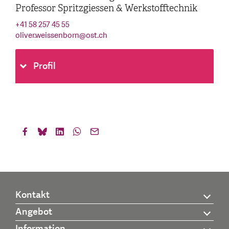
Professor Spritzgiessen & Werkstofftechnik
+41 58 257 45 55
oliver.weissenborn
@
ost.ch
Profil
Kontakt
Angebot
Information