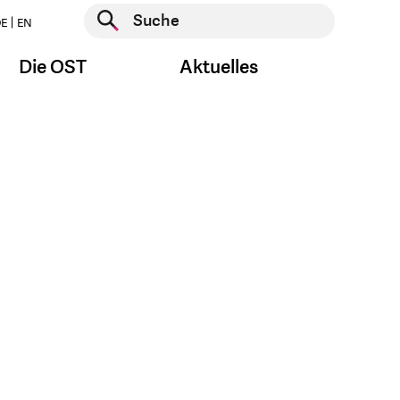
Suche starten
E
EN
Suche starten
Die OST
Aktuelles