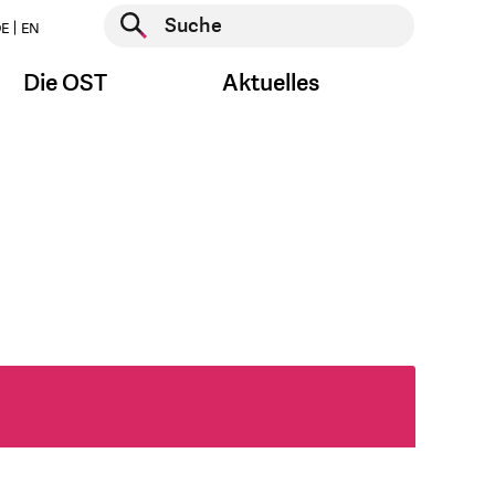
Suche starten
E
EN
Suche starten
Die OST
Aktuelles