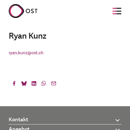
Ryan Kunz
ryan.kunz
@
ost.ch
Kontakt
Angebot