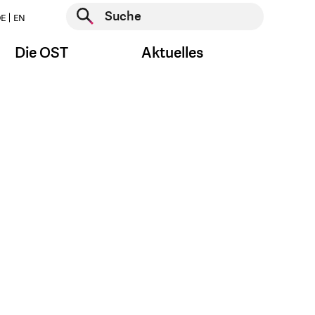
Suche starten
E
EN
Suche starten
Die OST
Aktuelles