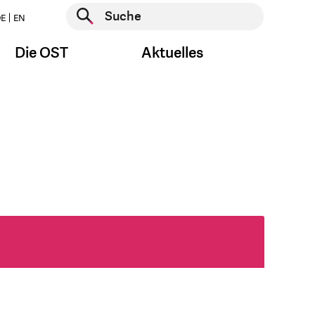
Suche starten
E
EN
Suche starten
Die OST
Aktuelles