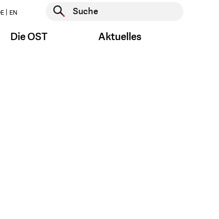
Suche starten
E
EN
Suche starten
Die OST
Aktuelles