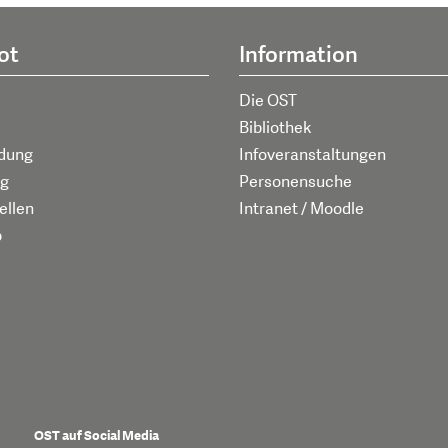
ot
Information
Die OST
Bibliothek
ldung
Infoveranstaltungen
g
Personensuche
ellen
Intranet / Moodle
p
OST auf Social Media