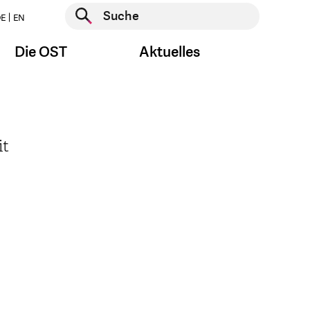
Suche starten
E
EN
Suche starten
Die OST
Aktuelles
it