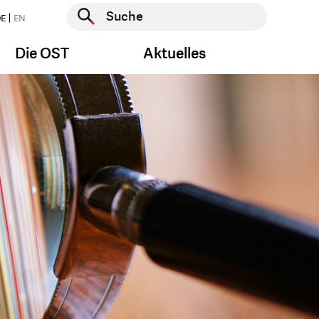
Suche starten
E
EN
Suche starten
Die OST
Aktuelles