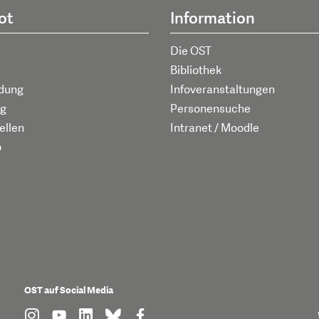
ot
Information
Die OST
Bibliothek
ldung
Infoveranstaltungen
g
Personensuche
ellen
Intranet / Moodle
p
OST auf Social Media
find us on: instagram
find us on: youtube
find us on: linkedin
find us on: bluesky
find us on: facebook