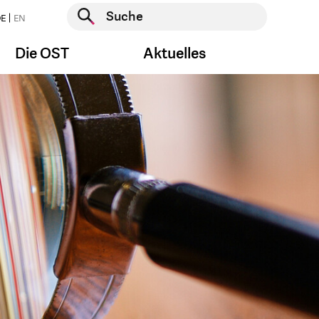
Suche starten
E
EN
Suche starten
Die OST
Aktuelles