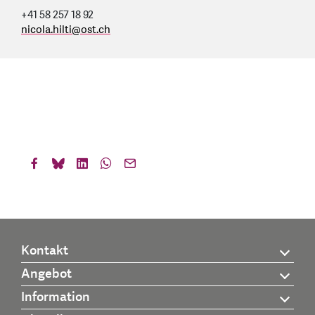
+41 58 257 18 92
nicola.hilti
@
ost.ch
Kontakt
Angebot
Information