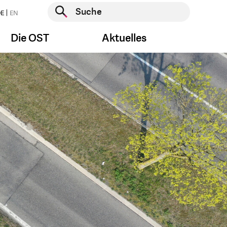
Suche starten
E
EN
Suche starten
Die OST
Aktuelles