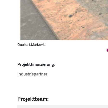
Quelle: I.Markovic
Quelle: I.Markovic
Projektfinanzierung:
Industriepartner
Projektteam: