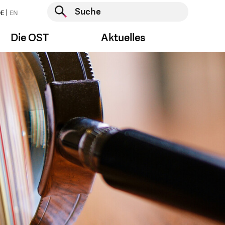
Suche starten
E
EN
Suche starten
Die OST
Aktuelles