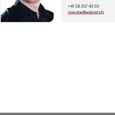
+41 58 257 43 03
zoe.stadler
@
ost.ch