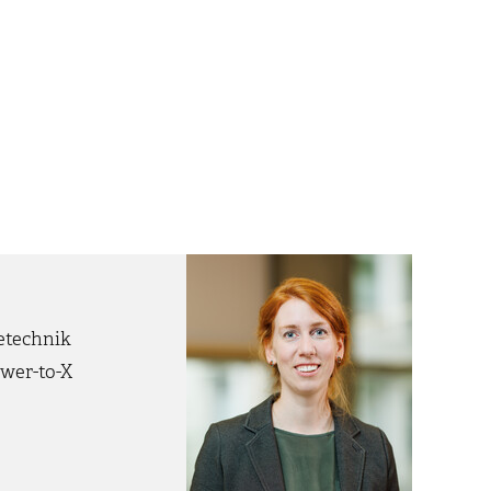
ietechnik
wer-to-X