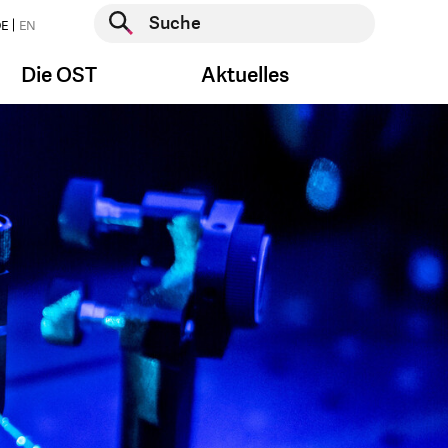
Suche starten
E
EN
Suche starten
Die OST
Aktuelles