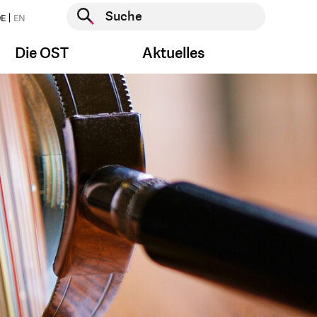
Suche starten
E
EN
Suche starten
Die OST
Aktuelles