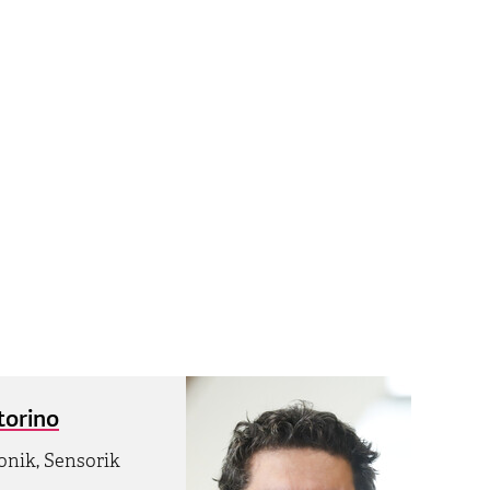
ttorino
onik, Sensorik