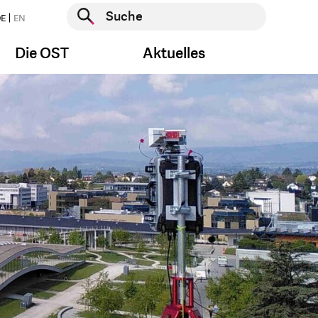
Suche starten
E
EN
Suche starten
Die OST
Aktuelles