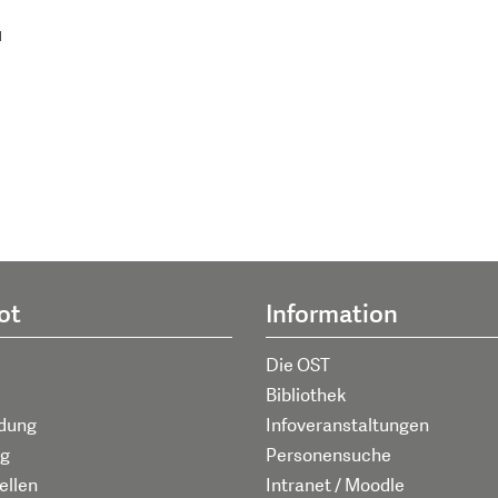
1
ot
Information
Die OST
Bibliothek
ldung
Infoveranstaltungen
g
Personensuche
ellen
Intranet / Moodle