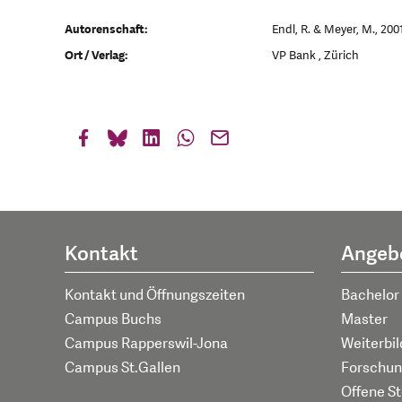
Autorenschaft:
Endl, R. & Meyer, M., 200
Ort / Verlag:
VP Bank , Zürich
Kontakt
Angeb
Kontakt und Öffnungszeiten
Bachelor
Campus Buchs
Master
Campus Rapperswil-Jona
Weiterbi
Campus St.Gallen
Forschun
Offene St