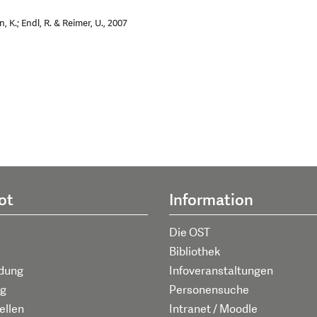
 K.; Endl, R. & Reimer, U., 2007
ot
Information
Die OST
Bibliothek
ldung
Infoveranstaltungen
g
Personensuche
ellen
Intranet / Moodle