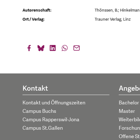
Autorenschaft:
Thönssen, B.; Hinkelmann,
Ort / Verlag:
Trauner Verlag, Linz
Kontakt
Angeb
Kontakt und Öffnungszeiten
Bachelor
Campus Buchs
Master
Campus Rapperswil-Jona
Weiterbi
Campus St.Gallen
Forschun
Offene St