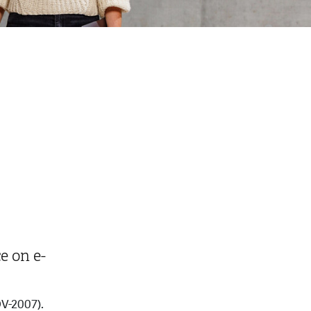
e on e-
V-2007).