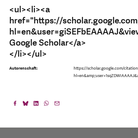
<ul><li><a
href="https://scholar.google.com
hl=en&user=giSEFbEAAAAJ&view
Google Scholar</a>
</li></ul>
Autorenschaft:
https://scholar.google.com/citatio
hl=en&amp;user=1sqZDWIAAAAJ&a