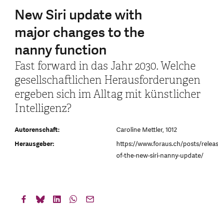
New Siri update with
major changes to the
nanny function
Fast forward in das Jahr 2030. Welche
gesell­schaft­li­chen Heraus­for­de­rungen
ergeben sich im Alltag mit künst­li­cher
Intel­li­genz?
Autorenschaft:
Caroline Mettler, 1012
Herausgeber:
https://www.foraus.ch/posts/releas
of-the-new-siri-nanny-update/